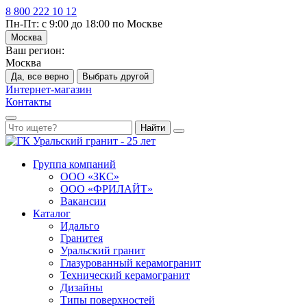
8 800 222 10 12
Пн-Пт: с 9:00 до 18:00 по Москве
Москва
Ваш регион:
Москва
Да, все верно
Выбрать другой
Интернет-магазин
Контакты
Найти
Группа компаний
ООО «ЗКС»
ООО «ФРИЛАЙТ»
Вакансии
Каталог
Идальго
Гранитея
Уральский гранит
Глазурованный керамогранит
Технический керамогранит
Дизайны
Типы поверхностей