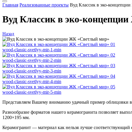
Главная
Реализованные проекты
Вуд Классик в эко-концепци
Вуд Классик в эко-концепци
Назад
wood-classic-svetlyy-mir-1-min
wood-classic-svetlyy-mir-2-min
wood-classic-svetlyy-mir-3-min
wood-classic-svetlyy-mir-4-min
wood-classic-svetlyy-mir-5-min
Представляем Вашему вниманию удачный пример облицовки ве
Разнообразие форматов нашего керамогранита позволяет выпо
1200×195 мм.
Керамогранит — материал как нельзя лучше соответствующий се