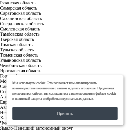
Рязанская область
Самарская область
Саратовская область
Сахалинская область
Свердловская область
Смоленская область
Тамбовская область
Тверская область
Томская область
Тульская область
Тюменская область
Ульяновская область
Челябинская область
Ярославская область
Города федерального значения
Москва
Мы используем cookie. Это позволяет нам анализировать
Санкт-Петербург
взаимодействие посетителей с сайтом и делать его лучше. Продолжая
Севастополь
пользоваться сайтом, вы соглашаетесь
с использованием файлов cookie
Автономная область
и
политикой защиты и обработки персональных данных
.
Еврейская автономная область
Автономные округа
Ненецкий автономный округ
Принять
Ханты-Мансийский автономный округ — Югра
Чукотский автономный округ
Ямало-Ненецкий автономный округ