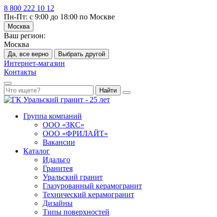
8 800 222 10 12
Пн-Пт: с 9:00 до 18:00 по Москве
Москва
Ваш регион:
Москва
Да, все верно
Выбрать другой
Интернет-магазин
Контакты
Найти
Группа компаний
ООО «ЗКС»
ООО «ФРИЛАЙТ»
Вакансии
Каталог
Идальго
Гранитея
Уральский гранит
Глазурованный керамогранит
Технический керамогранит
Дизайны
Типы поверхностей