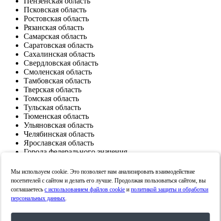
Пензенская область
Псковская область
Ростовская область
Рязанская область
Самарская область
Саратовская область
Сахалинская область
Свердловская область
Смоленская область
Тамбовская область
Тверская область
Томская область
Тульская область
Тюменская область
Ульяновская область
Челябинская область
Ярославская область
Города федерального значения
Москва
Санкт-Петербург
Мы используем cookie. Это позволяет нам анализировать взаимодействие
Севастополь
посетителей с сайтом и делать его лучше. Продолжая пользоваться сайтом, вы
Автономная область
соглашаетесь
с использованием файлов cookie
и
политикой защиты и обработки
Еврейская автономная область
персональных данных
.
Автономные округа
Ненецкий автономный округ