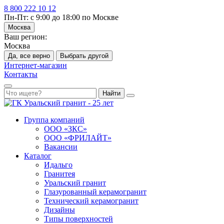
8 800 222 10 12
Пн-Пт: с 9:00 до 18:00 по Москве
Москва
Ваш регион:
Москва
Да, все верно
Выбрать другой
Интернет-магазин
Контакты
Найти
Группа компаний
ООО «ЗКС»
ООО «ФРИЛАЙТ»
Вакансии
Каталог
Идальго
Гранитея
Уральский гранит
Глазурованный керамогранит
Технический керамогранит
Дизайны
Типы поверхностей